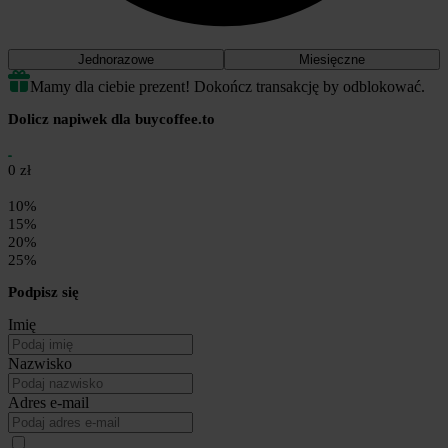
Jednorazowe
Miesięczne
Mamy dla ciebie prezent! Dokończ transakcję by odblokować.
Dolicz napiwek dla buycoffee.to
0 zł
10%
15%
20%
25%
Podpisz się
Imię
Nazwisko
Adres e-mail