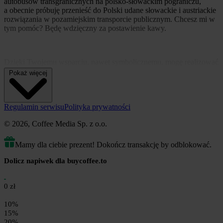
autobusów transgranicznych na polsko-słowackim pograniczu,
a obecnie próbuję przenieść do Polski udane słowackie i austriackie
rozwiązania w pozamiejskim transporcie publicznym. Chcesz mi w
tym pomóc? Będę wdzięczny za postawienie kawy.
Dzięki Twojemu wsparciu, nawet symbolicznemu, mogę realizować
następujące zadania:
Pokaż więcej
Artykuły na portalu Port Europa oraz posty na moim profilu
www.facebook.com/dziennikarzmorski na temat transportu,
wykluczenia komunikacyjnego, Słowacji, Ukrainy
Regulamin serwisu
Polityka prywatności
Prowadzenie kampanii Polska-Słowacja-autobusy, obejmującej:
© 2026, Coffee Media Sp. z o.o.
promocję autobusów transgranicznych, dbanie o to by ich nie
zlikwidowano oraz starania o rozwój tego systemu zgodnie
Mamy dla ciebie prezent! Dokończ transakcję by odblokować.
z oczekiwaniami pasażerów
Dolicz napiwek dla buycoffee.to
Działania na rzecz lepszego transportu publicznego między Polską
a Słowacją i Ukrainą - pociągi, autobusy, samoloty Gdańsk-Poprad,
przejścia graniczne z Zakarpaciem
0 zł
Reforma i wzmocnienie transportu publicznego w Polsce, a w
10%
szczególności na Pomorzu i Pomorzu Zachodnim na wzór słowacki
15%
i austriacki.
20%