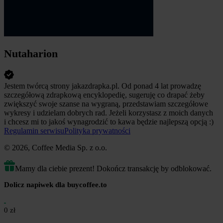
Nutaharion
Jestem twórcą strony jakazdrapka.pl. Od ponad 4 lat prowadzę
szczegółową zdrapkową encyklopedię, sugeruję co drapać żeby
zwiększyć swoje szanse na wygraną, przedstawiam szczegółowe
wykresy i udzielam dobrych rad. Jeżeli korzystasz z moich danych
i chcesz mi to jakoś wynagrodzić to kawa będzie najlepszą opcją :)
Regulamin serwisu
Polityka prywatności
© 2026, Coffee Media Sp. z o.o.
Mamy dla ciebie prezent! Dokończ transakcję by odblokować.
Dolicz napiwek dla buycoffee.to
0 zł