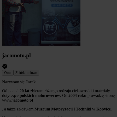
jacomoto.pl
Opis
Zbiórki celowe
Nazywam się
Jacek
.
Od ponad
20 lat
zbieram różnego rodzaju ciekawostki i materiały
dotyczące
polskich motorowerów
. Od
2004 roku
prowadzę stronę
www.jacomoto.pl
, a także założyłem
Muzeum Motoryzacji i Techniki w Kobyłce
.