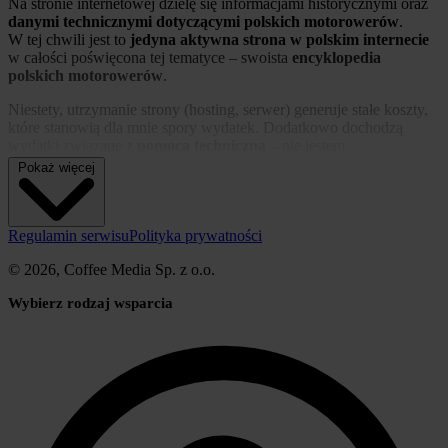
Na stronie internetowej dzielę się informacjami historycznymi oraz
danymi technicznymi dotyczącymi polskich motorowerów
.
W tej chwili jest to
jedyna aktywna strona w polskim internecie
w całości poświęcona tej tematyce – swoista
encyklopedia
polskich motorowerów
.
Niestety, utrzymanie strony (hosting, serwer) generuje stałe koszty,
które stanowią dla mnie spory wydatek. Dodatkowo dochodzą
wydatki związane z
pomocą techniczną
– nie jestem
informatykiem i wszystkie takie prace opłacam
z własnej kieszeni
.
Pokaż więcej
Jeśli podoba Ci się to, co robię, i doceniasz moją pracę,
poczęstuj mnie wirtualną kawą
i pomóż w utrzymaniu strony ☕
Regulamin serwisu
Polityka prywatności
© 2026, Coffee Media Sp. z o.o.
DZIĘKUJĘ!
Wybierz rodzaj wsparcia