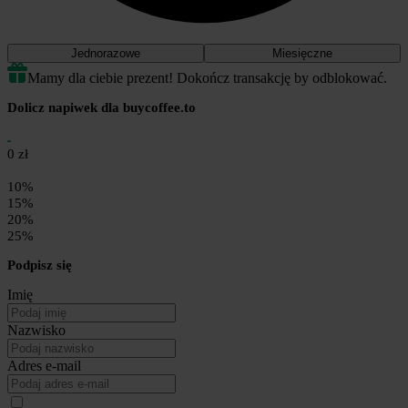
Jednorazowe
Miesięczne
Mamy dla ciebie prezent! Dokończ transakcję by odblokować.
Dolicz napiwek dla buycoffee.to
0 zł
10%
15%
20%
25%
Podpisz się
Imię
Nazwisko
Adres e-mail