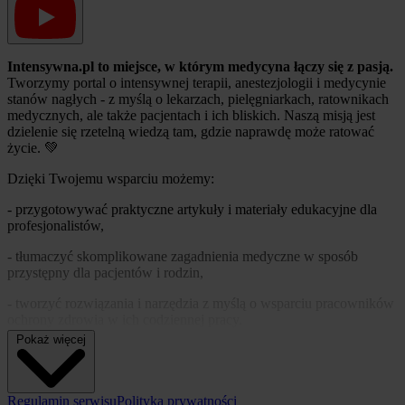
Intensywna.pl to miejsce, w którym medycyna łączy się z pasją.
Tworzymy portal o intensywnej terapii, anestezjologii i medycynie
stanów nagłych - z myślą o lekarzach, pielęgniarkach, ratownikach
medycznych, ale także pacjentach i ich bliskich. Naszą misją jest
dzielenie się rzetelną wiedzą tam, gdzie naprawdę może ratować
życie. 💚
Dzięki Twojemu wsparciu możemy:
- przygotowywać praktyczne artykuły i materiały edukacyjne dla
profesjonalistów,
- tłumaczyć skomplikowane zagadnienia medyczne w sposób
przystępny dla pacjentów i rodzin,
- tworzyć rozwiązania i narzędzia z myślą o wsparciu pracowników
ochrony zdrowia w ich codziennej pracy.
Pokaż więcej
Każda „kawa”, którą nam ofiarujesz, to nie tylko symbol
wdzięczności – to realne wsparcie dla naszej pracy i pasji. Pozwala
nam rozwijać portal, tworzyć nowe treści i docierać z wiedzą
do tych, którzy jej najbardziej potrzebują.
Regulamin serwisu
Polityka prywatności