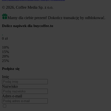
Jeśli cenisz naszą pracę, inspirują Cię nasze materiały lub chcesz
© 2026, Coffee Media Sp. z o.o.
po prostu powiedzieć „dziękuję” w najprostszy sposób, Twój
drobny gest naprawdę ma znaczenie. Każde wsparcie daje nam
Mamy dla ciebie prezent! Dokończ transakcję by odblokować.
energię do działania i motywację, aby dalej tworzyć treści, które
edukują, pomagają i ratują życie.
Dolicz napiwek dla buycoffee.to
Dziękujemy, że jesteś częścią tej społeczności! 🙏
0 zł
10%
15%
20%
25%
Podpisz się
Imię
Nazwisko
Adres e-mail