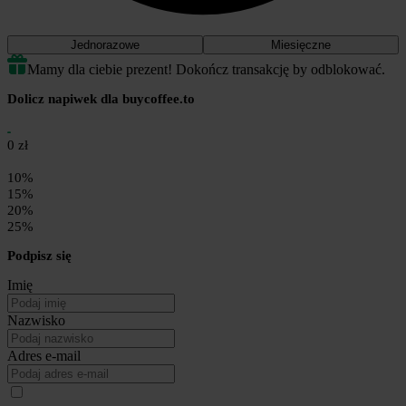
Jednorazowe
Miesięczne
Mamy dla ciebie prezent! Dokończ transakcję by odblokować.
Dolicz napiwek dla buycoffee.to
0 zł
10%
15%
20%
25%
Podpisz się
Imię
Nazwisko
Adres e-mail