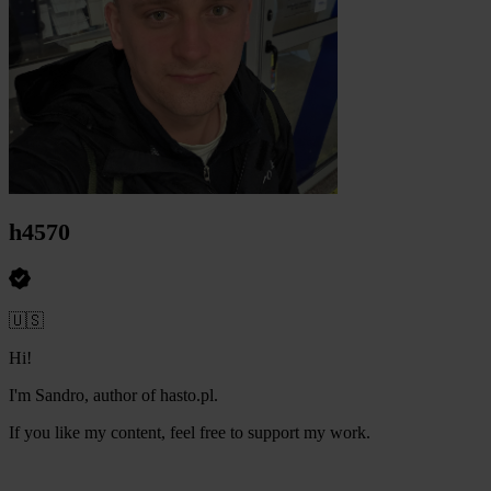
h4570
🇺🇸
Hi!
I'm Sandro, author of hasto.pl.
If you like my content, feel free to support my work.