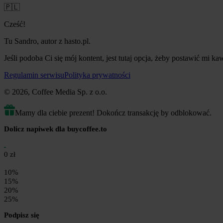
🇵🇱
Cześć!
Tu Sandro, autor z hasto.pl.
Jeśli podoba Ci się mój kontent, jest tutaj opcja, żeby postawić mi ka
Regulamin serwisu
Polityka prywatności
© 2026, Coffee Media Sp. z o.o.
Mamy dla ciebie prezent! Dokończ transakcję by odblokować.
Dolicz napiwek dla buycoffee.to
0 zł
10%
15%
20%
25%
Podpisz się