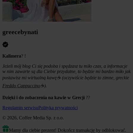
greecebynati
Kalimera
?
!
Jeżeli mój blog Ci się podoba i spędzasz tu miło czas, a informacje
w nim zawarte są dla Ciebie przydatne, to będzie mi bardzo miło jak
postawisz mi wirtualną kawę
☕
(oczywiście będzie to zimne, greckie
Freddo Cappuccino
☕
).
Dzięki i do zobaczenia na kawie w Grecji
?
?
Regulamin serwisu
Polityka prywatności
© 2026, Coffee Media Sp. z o.o.
Mamy dla ciebie prezent! Dokończ transakcję by odblokować.