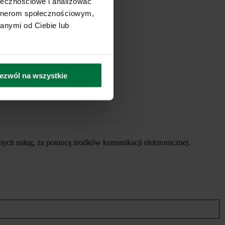
ołecznościowe i analizować
artnerom społecznościowym,
anymi od Ciebie lub
ezwól na wszystkie
ych usług, za pomocą środków komunikacji elektronicznej.