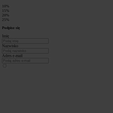
10%
15%
20%
25%
Podpisz się
Imię
Nazwisko
Adres e-mail