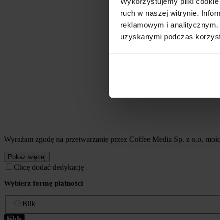
Wykorzystujemy pliki cookie 
ruch w naszej witrynie. Inf
reklamowym i analitycznym. 
uzyskanymi podczas korzysta
Wyrażam zgodę na przetwarzanie przez Coffee Media Sp. z o.o. mo
Pokaż więcej
Chcę dodać dedykację
Wybierz formę płatności
Blik