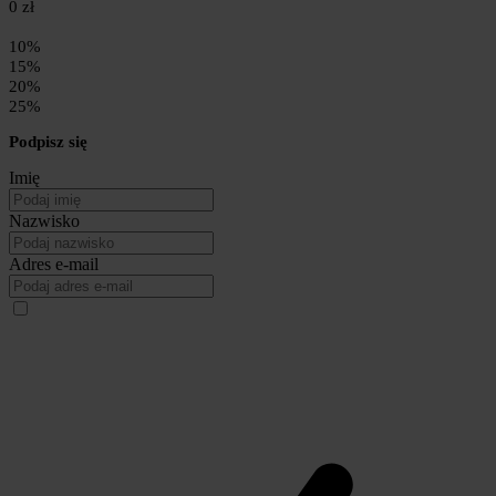
0 zł
10%
15%
20%
25%
Podpisz się
Imię
Nazwisko
Adres e-mail