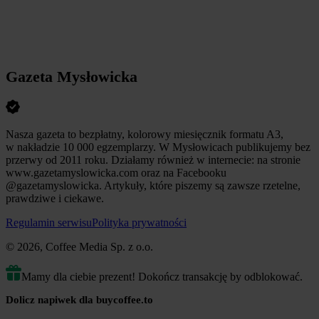
Gazeta Mysłowicka
Nasza gazeta to bezpłatny, kolorowy miesięcznik formatu A3,
w nakładzie 10 000 egzemplarzy. W Mysłowicach publikujemy bez
przerwy od 2011 roku. Działamy również w internecie: na stronie
www.gazetamyslowicka.com oraz na Facebooku
@gazetamyslowicka. Artykuły, które piszemy są zawsze rzetelne,
prawdziwe i ciekawe.
Regulamin serwisu
Polityka prywatności
© 2026, Coffee Media Sp. z o.o.
Mamy dla ciebie prezent! Dokończ transakcję by odblokować.
Dolicz napiwek dla buycoffee.to