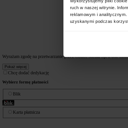
Wykorzystujemy pliki cookie 
ruch w naszej witrynie. Inf
reklamowym i analitycznym. 
uzyskanymi podczas korzysta
Wyrażam zgodę na przetwarzanie przez Coffee Media Sp. z o.o. mo
Pokaż więcej
Chcę dodać dedykację
Wybierz formę płatności
Blik
Karta płatnicza