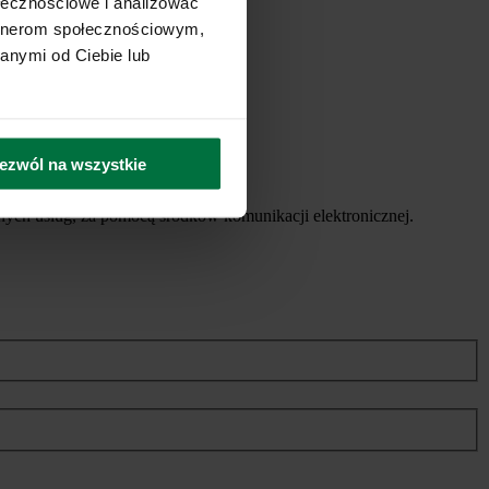
ołecznościowe i analizować
artnerom społecznościowym,
anymi od Ciebie lub
ezwól na wszystkie
ych usług, za pomocą środków komunikacji elektronicznej.