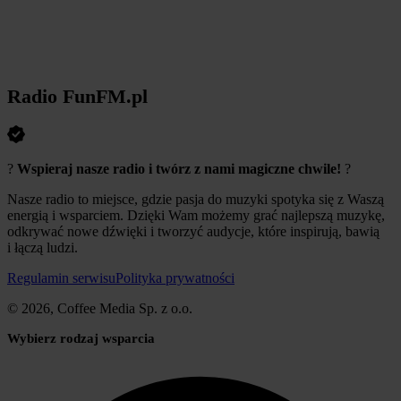
Radio FunFM.pl
?️
Wspieraj nasze radio i twórz z nami magiczne chwile!
?️
Nasze radio to miejsce, gdzie pasja do muzyki spotyka się z Waszą
energią i wsparciem. Dzięki Wam możemy grać najlepszą muzykę,
odkrywać nowe dźwięki i tworzyć audycje, które inspirują, bawią
i łączą ludzi.
Regulamin serwisu
Polityka prywatności
© 2026, Coffee Media Sp. z o.o.
Wybierz rodzaj wsparcia