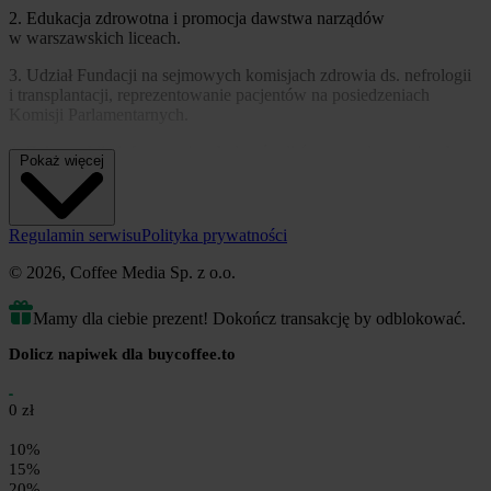
2. Edukacja zdrowotna i promocja dawstwa narządów
w warszawskich liceach.
3. Udział Fundacji na sejmowych komisjach zdrowia ds. nefrologii
i transplantacji, reprezentowanie pacjentów na posiedzeniach
Komisji Parlamentarnych.
4. Zakup tablic informacyjnych do ośrodków transplantacyjnych
Pokaż więcej
w całej Polsce
5. Udział o organizowanych warsztatach edukacyjnych, szkoleniach
samodoskonalenie się zespołu fundacji w zakresie edukacji
Regulamin serwisu
Polityka prywatności
zdrowotnej
© 2026, Coffee Media Sp. z o.o.
Mamy dla ciebie prezent! Dokończ transakcję by odblokować.
DBAM O RODZINĘ WARTOŚCI I TRADYCJĘ
Dolicz napiwek dla buycoffee.to
1. Organizacja wystawy szopek bożonarodzeniowych
w Łabiszyńskim Domu Kultury2. Wystawa szopek w Centrum
Dialogu Kultur w Węgrowie
0 zł
2. Kolędowanie i wystawa szopek w Pałacu Skórzewskich
10%
w Lubostroniu
15%
20%