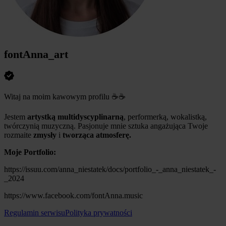
fontAnna_art
Witaj na moim kawowym profilu ☕☕
Jestem
artystką multidyscyplinarną
, performerką, wokalistką,
twórczynią muzyczną. Pasjonuje mnie sztuka angażująca Twoje
rozmaite
zmysły
i
tworząca atmosferę.
Moje Portfolio:
https://issuu.com/anna_niestatek/docs/portfolio_-_anna_niestatek_-
_2024
https://www.facebook.com/fontAnna.music
Regulamin serwisu
Polityka prywatności