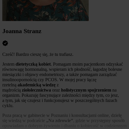
Joanna Stranz
Cześć! Bardzo cieszę się, że tu trafiasz.
Jestem
dietetyczką kobiet
. Pomagam moim pacjentkom odzyskać
równowagę hormonalną, wspieram ich płodność, łagodzę bolesne
miesiączki i objawy endometriozy, a także pomagam zarządzać
insulinoopornością czy PCOS. W mojej pracy łączę
rzetelną
akademicką wiedzę
z
mądrością
ziołolecznictwa
oraz
holistycznym spojrzeniem
na
organizm. Pokazuję fascynujące zależności między tym, co jesz,
a tym, jak się czujesz i funkcjonujesz w poszczególnych fazach
cyklu.
Poza pracą w gabinecie w Poznaniu i konsultacjami online, dzielę
się wiedzą w podcaście
„Na zdrowie”
, gdzie w przystępny sposób
opowiadam o dobrym żywieniu i dbaniu o kobiecość w codziennym