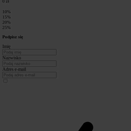
0 zł
10%
15%
20%
25%
Podpisz się
Imię
Nazwisko
Adres e-mail