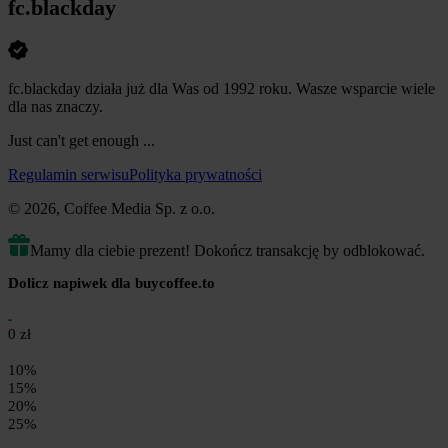
fc.blackday
fc.blackday działa już dla Was od 1992 roku. Wasze wsparcie wiele
dla nas znaczy.
Just can't get enough ...
Regulamin serwisu
Polityka prywatności
© 2026, Coffee Media Sp. z o.o.
Mamy dla ciebie prezent! Dokończ transakcję by odblokować.
Dolicz napiwek dla buycoffee.to
0 zł
10%
15%
20%
25%