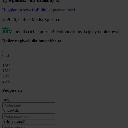
Ty wpłacasz - my działamy 💪
Regulamin serwisu
Polityka prywatności
© 2026, Coffee Media Sp. z o.o.
Mamy dla ciebie prezent! Dokończ transakcję by odblokować.
Dolicz napiwek dla buycoffee.to
0 zł
10%
15%
20%
25%
Podpisz się
Imię
Nazwisko
Adres e-mail