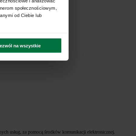
ołecznościowe i analizować
artnerom społecznościowym,
anymi od Ciebie lub
ezwól na wszystkie
ych usług, za pomocą środków komunikacji elektronicznej.