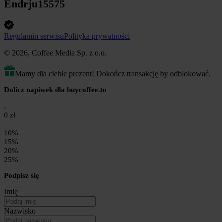
Endrju15575
Regulamin serwisu
Polityka prywatności
© 2026, Coffee Media Sp. z o.o.
Mamy dla ciebie prezent! Dokończ transakcję by odblokować.
Dolicz napiwek dla buycoffee.to
0 zł
10%
15%
20%
25%
Podpisz się
Imię
Nazwisko