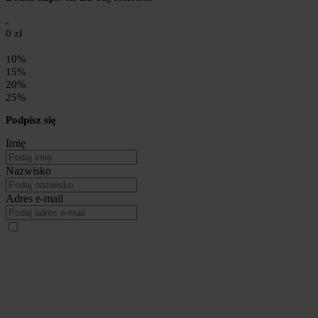
0 zł
10%
15%
20%
25%
Podpisz się
Imię
Nazwisko
Adres e-mail