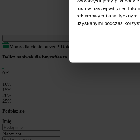
Wykorzystujemy pliki cookie 
ruch w naszej witrynie. Inf
reklamowym i analitycznym. 
uzyskanymi podczas korzysta
Jednorazowe
Mamy dla ciebie prezent! Dokończ transakcję by odblokować.
Dolicz napiwek dla buycoffee.to
0 zł
10%
15%
20%
25%
Podpisz się
Imię
Nazwisko