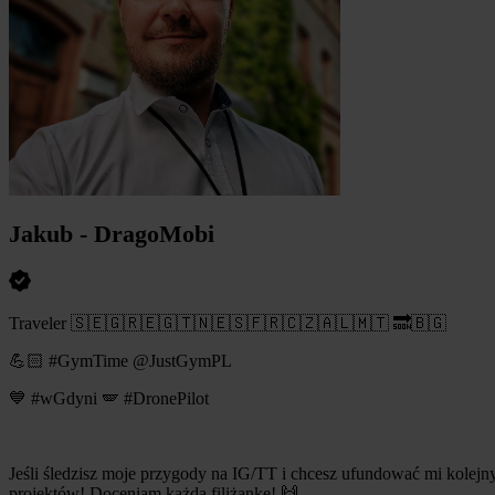
Jakub - DragoMobi
Traveler 🇸🇪🇬🇷🇪🇬🇹🇳🇪🇸🇫🇷🇨🇿🇦🇱🇲🇹 🔜🇧🇬
💪🏻 #GymTime @JustGymPL
💙 #wGdyni 🪽 #DronePilot
Jeśli śledzisz moje przygody na IG/TT i chcesz ufundować mi kolejny
projektów! Doceniam każdą filiżankę! 🙌