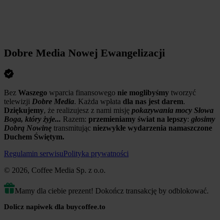
Dobre Media Nowej Ewangelizacji
Bez
Waszego
wparcia finansowego
nie moglibyśmy
tworzyć
telewizji
Dobre Media
. Każda wpłata
dla nas jest darem
.
Dziękujemy
, że realizujesz z nami misję
pokazywania mocy Słowa
Boga, który żyje...
Razem:
przemieniamy świat na lepszy
:
głosimy
Dobrą Nowinę
transmitując
niezwykłe wydarzenia
namaszczone
Duchem Świętym.
Regulamin serwisu
Polityka prywatności
© 2026, Coffee Media Sp. z o.o.
Mamy dla ciebie prezent! Dokończ transakcję by odblokować.
Dolicz napiwek dla buycoffee.to