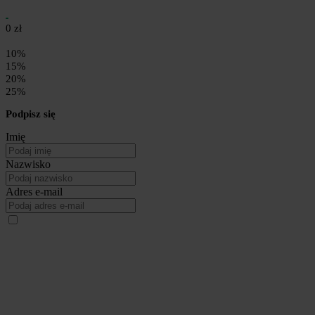
0 zł
10%
15%
20%
25%
Podpisz się
Imię
Nazwisko
Adres e-mail