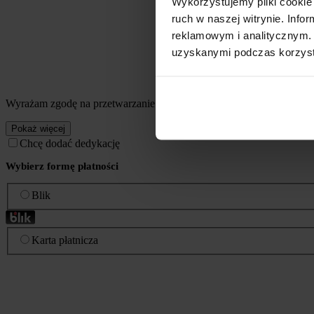
Wykorzystujemy pliki cookie 
ruch w naszej witrynie. Inf
reklamowym i analitycznym. 
uzyskanymi podczas korzysta
Wyrażam zgodę na przetwarzanie przez Coffee Media Sp. z o.o. mo
Pokaż więcej
Chcę dodać dedykację
Wybierz formę płatności
Blik
Karta płatnicza