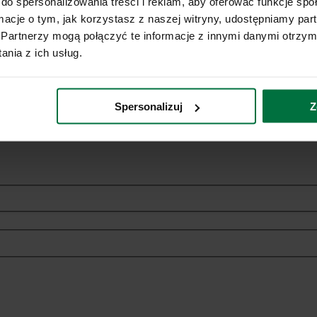
do spersonalizowania treści i reklam, aby oferować funkcje sp
ormacje o tym, jak korzystasz z naszej witryny, udostępniamy p
Partnerzy mogą połączyć te informacje z innymi danymi otrzym
nia z ich usług.
ich danych osobowych w celach marketingowych dotyczących oferowan
Spersonalizuj
Z