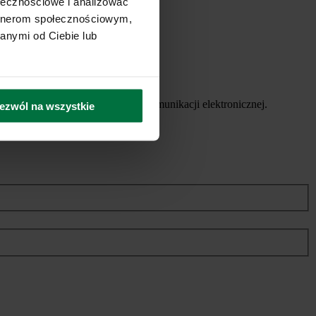
ołecznościowe i analizować
artnerom społecznościowym,
anymi od Ciebie lub
ych usług, za pomocą środków komunikacji elektronicznej.
ezwól na wszystkie