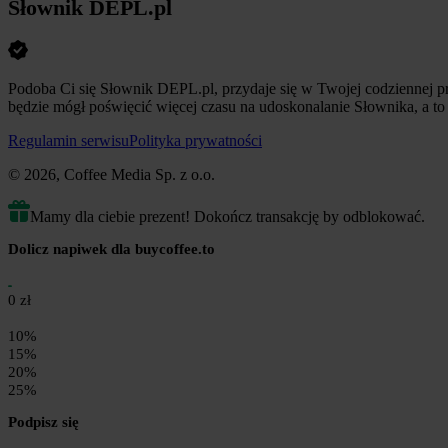
Słownik DEPL.pl
Podoba Ci się Słownik DEPL.pl, przydaje się w Twojej codziennej pr
będzie mógł poświęcić więcej czasu na udoskonalanie Słownika, a to o
Regulamin serwisu
Polityka prywatności
© 2026, Coffee Media Sp. z o.o.
Mamy dla ciebie prezent! Dokończ transakcję by odblokować.
Dolicz napiwek dla buycoffee.to
0 zł
10%
15%
20%
25%
Podpisz się