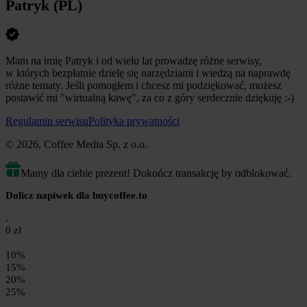
Patryk (PL)
Mam na imię Patryk i od wielu lat prowadzę różne serwisy,
w których bezpłatnie dzielę się narzędziami i wiedzą na naprawdę
różne tematy. Jeśli pomogłem i chcesz mi podziękować, możesz
postawić mi "wirtualną kawę", za co z góry serdecznie dziękuję :-)
Regulamin serwisu
Polityka prywatności
© 2026, Coffee Media Sp. z o.o.
Mamy dla ciebie prezent! Dokończ transakcję by odblokować.
Dolicz napiwek dla buycoffee.to
0 zł
10%
15%
20%
25%