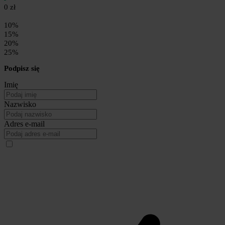
0 zł
10%
15%
20%
25%
Podpisz się
Imię
Nazwisko
Adres e-mail