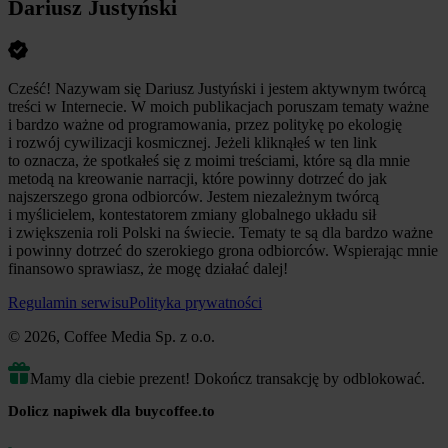
Dariusz Justyński
Cześć! Nazywam się Dariusz Justyński i jestem aktywnym twórcą
treści w Internecie. W moich publikacjach poruszam tematy ważne
i bardzo ważne od programowania, przez politykę po ekologię
i rozwój cywilizacji kosmicznej. Jeżeli kliknąłeś w ten link
to oznacza, że spotkałeś się z moimi treściami, które są dla mnie
metodą na kreowanie narracji, które powinny dotrzeć do jak
najszerszego grona odbiorców. Jestem niezależnym twórcą
i myślicielem, kontestatorem zmiany globalnego układu sił
i zwiększenia roli Polski na świecie. Tematy te są dla bardzo ważne
i powinny dotrzeć do szerokiego grona odbiorców. Wspierając mnie
finansowo sprawiasz, że mogę działać dalej!
Regulamin serwisu
Polityka prywatności
© 2026, Coffee Media Sp. z o.o.
Mamy dla ciebie prezent! Dokończ transakcję by odblokować.
Dolicz napiwek dla buycoffee.to