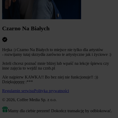
Czarno Na Białych
Hejka :) Czarno Na Białych to miejsce nie tylko dla artystów
- rozwijamy tutaj skrzydła zarówno te artystyczne jak i życiowe :)
Jeżeli chcesz poznać mnie bliżej lub wpaść na lekcje śpiewu czy
inne zajęcia to wejdź na cznb.pl
Ale najpierw KAWKA!! Bo bez niej nie funkcjonuje!! :))
Dziękujęęęęę :***
Regulamin serwisu
Polityka prywatności
© 2026, Coffee Media Sp. z o.o.
Mamy dla ciebie prezent! Dokończ transakcję by odblokować.