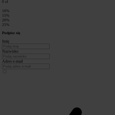
0 zł
10%
15%
20%
25%
Podpisz się
Imię
Nazwisko
Adres e-mail