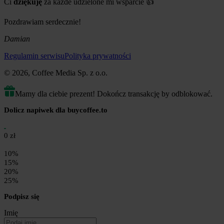
Ci
dziękuję
za każde udzielone mi wsparcie 👍
Pozdrawiam serdecznie!
Damian
Regulamin serwisu
Polityka prywatności
© 2026, Coffee Media Sp. z o.o.
Mamy dla ciebie prezent! Dokończ transakcję by odblokować.
Dolicz napiwek dla buycoffee.to
0 zł
10%
15%
20%
25%
Podpisz się
Imię