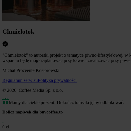
Chmielotok
"Chmielotok" to autorski projekt o tematyce piwno-lifestyle'owej,
wsparciu będę mógł zaplanować przy kawie i zrealizować przy piwie
Michał Proceente Kosiorowski
Regulamin serwisu
Polityka prywatności
© 2026, Coffee Media Sp. z o.o.
Mamy dla ciebie prezent! Dokończ transakcję by odblokować.
Dolicz napiwek dla buycoffee.to
0 zł