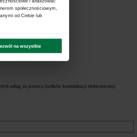
ołecznościowe i analizować
artnerom społecznościowym,
anymi od Ciebie lub
ezwól na wszystkie
ych usług, za pomocą środków komunikacji elektronicznej.