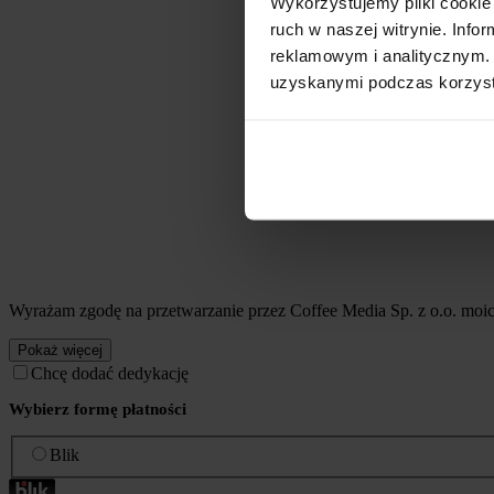
Wykorzystujemy pliki cookie 
ruch w naszej witrynie. Inf
reklamowym i analitycznym. 
uzyskanymi podczas korzysta
Wyrażam zgodę na przetwarzanie przez Coffee Media Sp. z o.o. mo
Pokaż więcej
Chcę dodać dedykację
Wybierz formę płatności
Blik