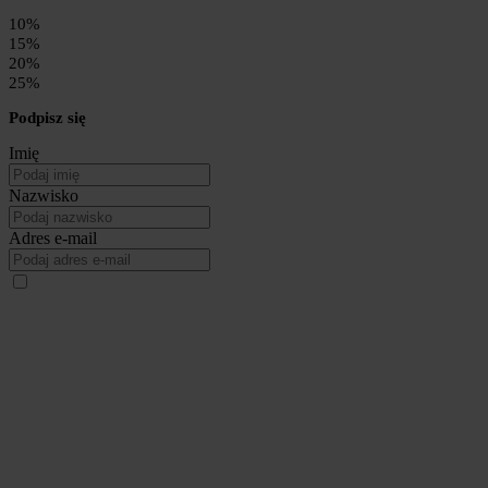
10%
15%
20%
25%
Podpisz się
Imię
Nazwisko
Adres e-mail