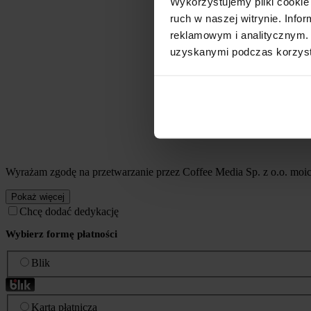
Wykorzystujemy pliki cookie 
ruch w naszej witrynie. Inf
reklamowym i analitycznym. 
uzyskanymi podczas korzysta
Wyrażam zgodę na przetwarzanie przez Coffee Media Sp. z o.o. mo
Pokaż więcej
Chcę dodać dedykację
Wybierz formę płatności
Blik
Karta płatnicza