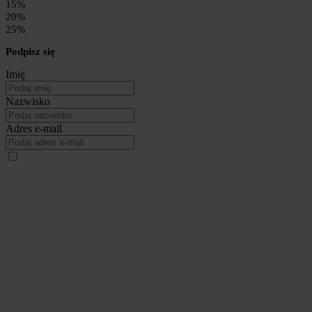
15%
20%
25%
Podpisz się
Imię
Nazwisko
Adres e-mail