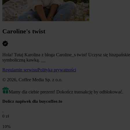
Caroline's twist
Hola! Tutaj Karolina z bloga Caroline_s twist! Uczysz się hiszpański
symboliczną kawką. __
Regulamin serwisu
Polityka prywatności
© 2026, Coffee Media Sp. z o.o.
Mamy dla ciebie prezent! Dokończ transakcję by odblokować.
Dolicz napiwek dla buycoffee.to
0 zł
10%