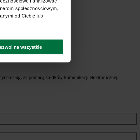
ołecznościowe i analizować
artnerom społecznościowym,
anymi od Ciebie lub
ezwól na wszystkie
ych usług, za pomocą środków komunikacji elektronicznej.