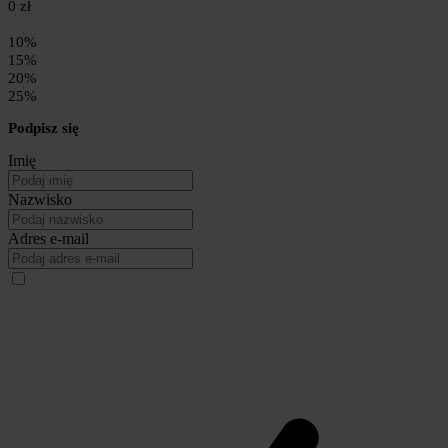
0 zł
10%
15%
20%
25%
Podpisz się
Imię
Nazwisko
Adres e-mail