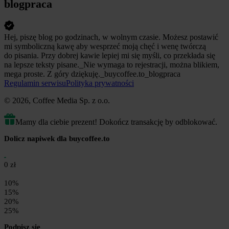
blogpraca
Hej, piszę blog po godzinach, w wolnym czasie. Możesz postawić
mi symboliczną kawę aby wesprzeć moją chęć i wenę twórczą
do pisania. Przy dobrej kawie lepiej mi się myśli, co przekłada się
na lepsze teksty pisane._Nie wymaga to rejestracji, można blikiem,
mega proste. Z góry dziękuję._buycoffee.to_blogpraca
Regulamin serwisu
Polityka prywatności
© 2026, Coffee Media Sp. z o.o.
Mamy dla ciebie prezent! Dokończ transakcję by odblokować.
Dolicz napiwek dla buycoffee.to
0 zł
10%
15%
20%
25%
Podpisz się