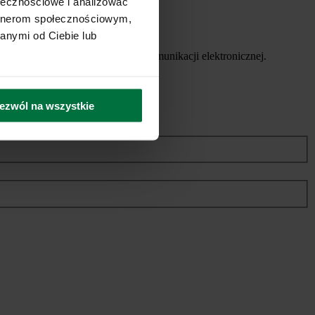
ołecznościowe i analizować
artnerom społecznościowym,
anymi od Ciebie lub
ych usług, za pomocą środków komunikacji elektronicznej.
ezwól na wszystkie