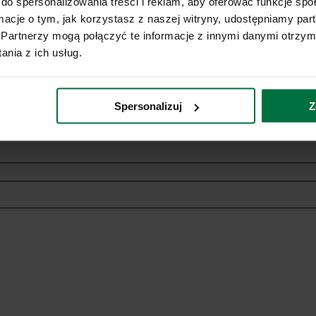
do spersonalizowania treści i reklam, aby oferować funkcje sp
ormacje o tym, jak korzystasz z naszej witryny, udostępniamy p
Partnerzy mogą połączyć te informacje z innymi danymi otrzym
nia z ich usług.
ich danych osobowych w celach marketingowych dotyczących oferowan
Spersonalizuj
Z