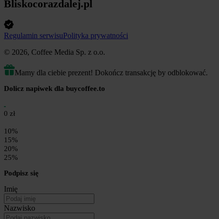
Bliskocorazdalej.pl
Regulamin serwisu
Polityka prywatności
© 2026, Coffee Media Sp. z o.o.
Mamy dla ciebie prezent! Dokończ transakcję by odblokować.
Dolicz napiwek dla buycoffee.to
0 zł
10%
15%
20%
25%
Podpisz się
Imię
Nazwisko