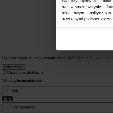
Wykorzystujemy pliki cookie 
ruch w naszej witrynie. Inf
reklamowym i analitycznym. 
uzyskanymi podczas korzysta
Wyrażam zgodę na przetwarzanie przez Coffee Media Sp. z o.o. mo
Pokaż więcej
Chcę dodać dedykację
Wybierz formę płatności
Blik
Karta płatnicza