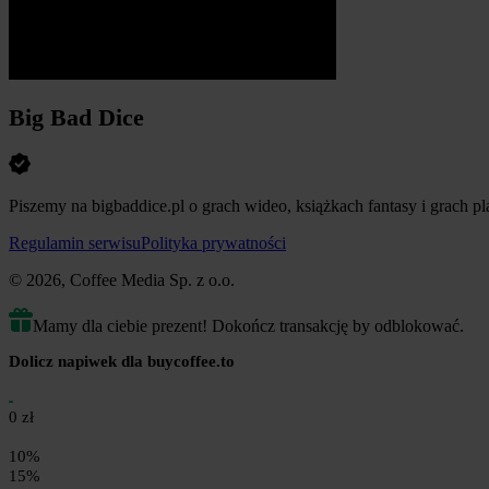
Big Bad Dice
Piszemy na bigbaddice.pl o grach wideo, książkach fantasy i grach p
Regulamin serwisu
Polityka prywatności
© 2026, Coffee Media Sp. z o.o.
Mamy dla ciebie prezent! Dokończ transakcję by odblokować.
Dolicz napiwek dla buycoffee.to
0 zł
10%
15%