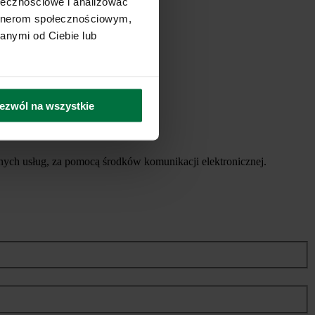
ołecznościowe i analizować
artnerom społecznościowym,
anymi od Ciebie lub
ezwól na wszystkie
ych usług, za pomocą środków komunikacji elektronicznej.