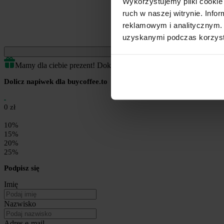
Wykorzystujemy pliki cookie 
ruch w naszej witrynie. Inf
reklamowym i analitycznym. 
uzyskanymi podczas korzysta
Jednorazowe
Mamy dla ciebie prezent! Dokończ transakcję by odblokować.
Dolicz napiwek dla buycoffee.to
0 zł
10%
15%
20%
25%
Podpisz się
Imię
Nazwisko
Adres e-mail