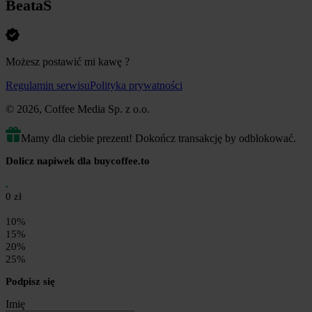
BeataS
Możesz postawić mi kawę
?
Regulamin serwisu
Polityka prywatności
© 2026, Coffee Media Sp. z o.o.
Mamy dla ciebie prezent! Dokończ transakcję by odblokować.
Dolicz napiwek dla buycoffee.to
0 zł
10%
15%
20%
25%
Podpisz się
Imię