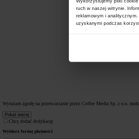
Wykorzystujemy pliki cookie 
ruch w naszej witrynie. Inf
reklamowym i analitycznym. 
uzyskanymi podczas korzysta
Wyrażam zgodę na przetwarzanie przez Coffee Media Sp. z o.o. mo
Pokaż więcej
Chcę dodać dedykację
Wybierz formę płatności