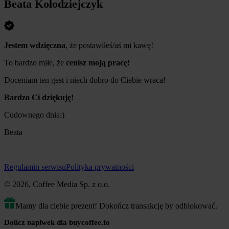
Beata Kołodziejczyk
Jestem wdzięczna
, że postawiłeś/aś mi kawę!
To bardzo miłe, że
cenisz moją pracę!
Doceniam ten gest i niech dobro do Ciebie wraca!
Bardzo Ci dziękuję!
Cudownego dnia:)
Beata
Regulamin serwisu
Polityka prywatności
© 2026, Coffee Media Sp. z o.o.
Mamy dla ciebie prezent! Dokończ transakcję by odblokować.
Dolicz napiwek dla buycoffee.to