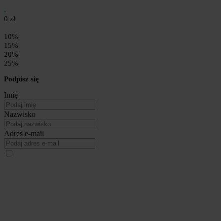
0 zł
10%
15%
20%
25%
Podpisz się
Imię
Nazwisko
Adres e-mail