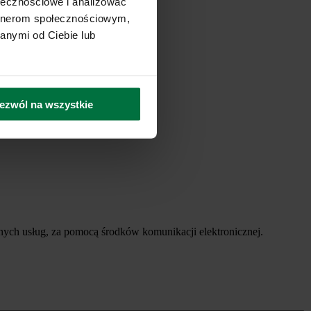
ołecznościowe i analizować
artnerom społecznościowym,
anymi od Ciebie lub
ezwól na wszystkie
ych usług, za pomocą środków komunikacji elektronicznej.