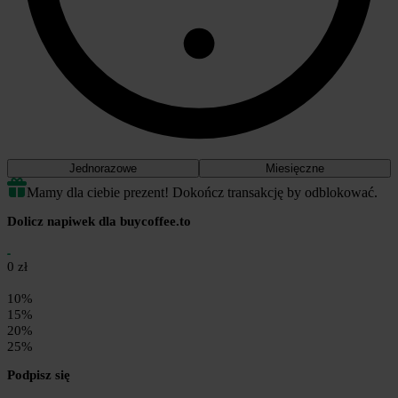
Jednorazowe
Miesięczne
Mamy dla ciebie prezent! Dokończ transakcję by odblokować.
Dolicz napiwek dla buycoffee.to
0 zł
10%
15%
20%
25%
Podpisz się