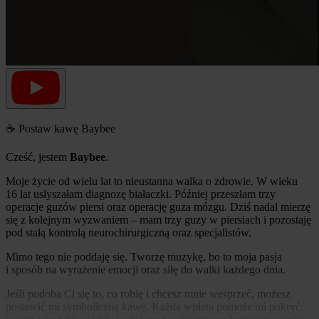
☕ Postaw kawę Baybee
Cześć, jestem
Baybee
.
Moje życie od wielu lat to nieustanna walka o zdrowie. W wieku
16 lat usłyszałam diagnozę białaczki. Później przeszłam trzy
operacje guzów piersi oraz operację guza mózgu. Dziś nadal mierzę
się z kolejnym wyzwaniem – mam trzy guzy w piersiach i pozostaję
pod stałą kontrolą neurochirurgiczną oraz specjalistów.
Mimo tego nie poddaję się. Tworzę muzykę, bo to moja pasja
i sposób na wyrażenie emocji oraz siłę do walki każdego dnia.
Jeśli podoba Ci się to, co robię i chcesz mnie wesprzeć, możesz
postawić mi symboliczną kawę. Każda wpłata pomoże mi pokryć