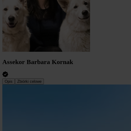
Assekor Barbara Kornak
Opis
Zbiórki celowe