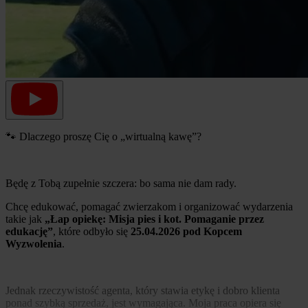
🐾 Dlaczego proszę Cię o „wirtualną kawę”?
Będę z Tobą zupełnie szczera: bo sama nie dam rady.
Chcę edukować, pomagać zwierzakom i organizować wydarzenia
takie jak
„Łap opiekę: Misja pies i kot. Pomaganie przez
edukację”
, które odbyło się
25.04.2026 pod Kopcem
Wyzwolenia
.
Jednak rzeczywistość agenta, który stawia etykę i dobro klienta
ponad szybką sprzedaż, jest wymagająca. Moja praca opiera się