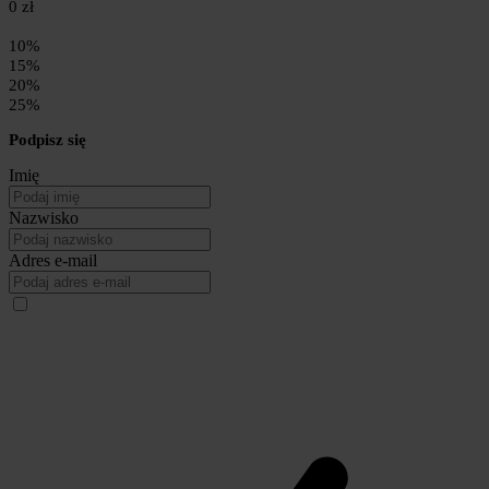
0 zł
10%
15%
20%
25%
Podpisz się
Imię
Nazwisko
Adres e-mail