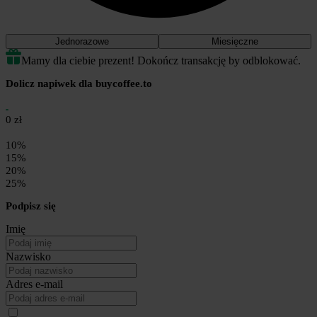
Jednorazowe
Miesięczne
Mamy dla ciebie prezent! Dokończ transakcję by odblokować.
Dolicz napiwek dla buycoffee.to
0 zł
10%
15%
20%
25%
Podpisz się
Imię
Nazwisko
Adres e-mail