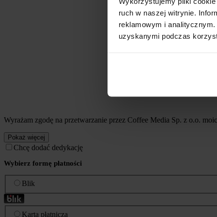
Wykorzystujemy pliki cookie 
ruch w naszej witrynie. Inf
reklamowym i analitycznym. 
uzyskanymi podczas korzysta
Wyrażam zgodę na przetwarzanie przez Coffee Media Sp. z o.o. mo
Pokaż więcej
Chcę dodać dedykację
Wybierz formę płatności
Blik
Karta płatnicza