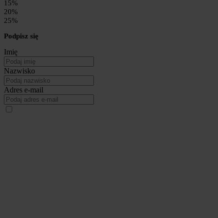
15%
20%
25%
Podpisz się
Imię
Nazwisko
Adres e-mail