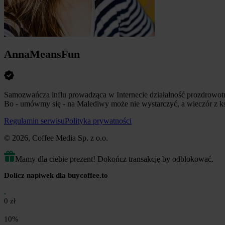
AnnaMeansFun
Samozwańcza influ prowadząca w Internecie działalność prozdrowotn
Bo - umówmy się - na Malediwy może nie wystarczyć, a wieczór z ks
Regulamin serwisu
Polityka prywatności
© 2026, Coffee Media Sp. z o.o.
Mamy dla ciebie prezent! Dokończ transakcję by odblokować.
Dolicz napiwek dla buycoffee.to
0 zł
10%