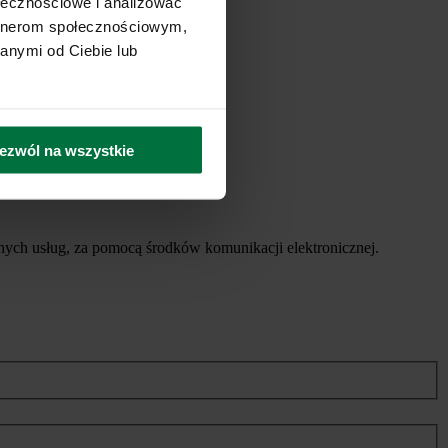
ołecznościowe i analizować
artnerom społecznościowym,
anymi od Ciebie lub
ezwól na wszystkie
ych usług, za pomocą środków komunikacji elektronicznej.