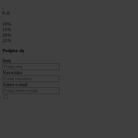
0 zł
10%
15%
20%
25%
Podpisz się
Imię
Nazwisko
Adres e-mail