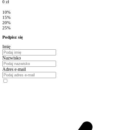
0 zł
10%
15%
20%
25%
Podpisz się
Imię
Nazwisko
Adres e-mail