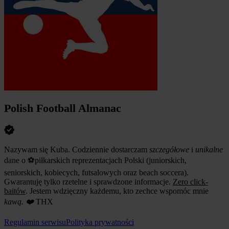
Polish Football Almanac
Nazywam się Kuba. Codziennie dostarczam
szczegółowe
i
unikalne
dane o ⚽️piłkarskich reprezentacjach Polski (
juniorskich,
seniorskich, kobiecych, futsalowych oraz beach soccera)
.
Gwarantuję tylko rzetelne i sprawdzone informacje.
Zero click-
baitów
. Jestem wdzięczny każdemu, kto zechce wspomóc mnie
kawą. ❤️
THX
Regulamin serwisu
Polityka prywatności