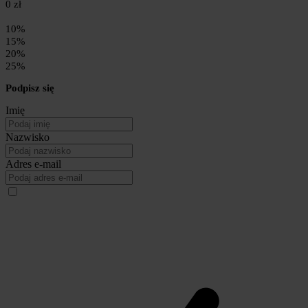
0 zł
10%
15%
20%
25%
Podpisz się
Imię
Nazwisko
Adres e-mail